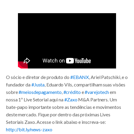
O sócio e diretor de produto do
#EBANX​
, Ariel Patschiki, e o
fundador da
#Justa​
, Eduardo Vils, compartilham suas visões
sobre
#meiosdepagamento​
,
#crédito​
e
#varejotech​
em
nossa 1ª Live Setorial aqui na
#Zaxo​
M&A Partners. Um
bate-papo importante sobre as tendências e movimentos
deste mercado. Fique por dentro das próximas Lives
Setoriais Zaxo. Acesse o link abaixo e inscreva-se:
http://bit.ly/news-zaxo