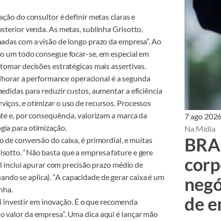
ão do consultor é definir metas claras e
osterior venda. As metas, sublinha Grisotto,
hadas com a visão de longo prazo da empresa”. Ao
omo um todo consegue focar-se, em especial em
 tomar decisões estratégicas mais assertivas.
horar a performance operacional é a segunda
medidas para reduzir custos, aumentar a eficiência
iços, e otimizar o uso de recursos. Processos
nte e, por consequência, valorizam a marca da
7 ago 202
gia para otimização.
Na Mídia
BRA 
 de conversão do caixa, é primordial, e muitas
isotto. “Não basta que a empresa fature e gere
corp
vel inclui apurar com precisão prazo médio de
do se aplica). “A capacidade de gerar caixa é um
negó
nha.
de e
i investir em inovação. É o que recomenda
o valor da empresa”. Uma dica aqui é lançar mão