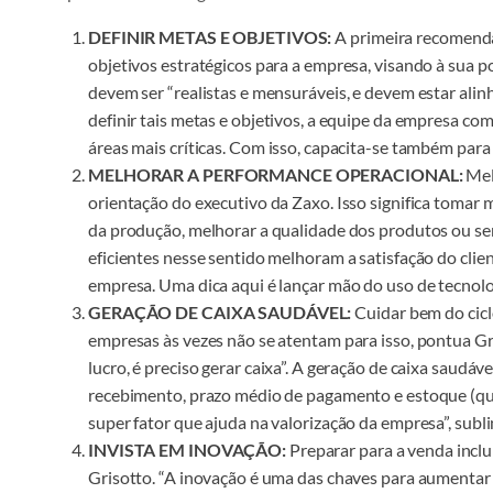
DEFINIR METAS E OBJETIVOS:
A primeira recomendaç
objetivos estratégicos para a empresa, visando à sua p
devem ser “realistas e mensuráveis, e devem estar alin
definir tais metas e objetivos, a equipe da empresa c
áreas mais críticas. Com isso, capacita-se também para
MELHORAR A PERFORMANCE OPERACIONAL:
Mel
orientação do executivo da Zaxo. Isso significa tomar 
da produção, melhorar a qualidade dos produtos ou serv
eficientes nesse sentido melhoram a satisfação do clie
empresa. Uma dica aqui é lançar mão do uso de tecnolo
GERAÇÃO DE CAIXA SAUDÁVEL:
Cuidar bem do ciclo
empresas às vezes não se atentam para isso, pontua Gr
lucro, é preciso gerar caixa”. A geração de caixa saudá
recebimento, prazo médio de pagamento e estoque (quan
super fator que ajuda na valorização da empresa”, subli
INVISTA EM INOVAÇÃO:
Preparar para a venda inclu
Grisotto. “A inovação é uma das chaves para aumentar 