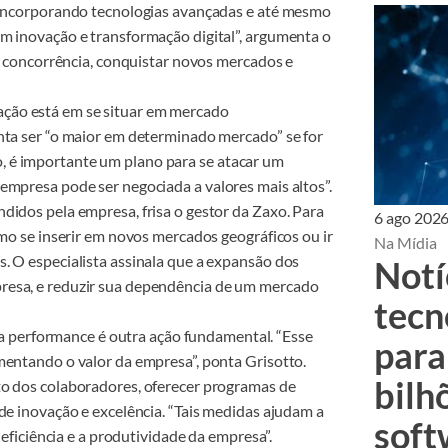
? Incorporando tecnologias avançadas e até mesmo
m inovação e transformação digital”, argumenta o
da concorrência, conquistar novos mercados e
ção está em se situar em mercado
nta ser “o maior em determinado mercado” se for
 é importante um plano para se atacar um
empresa pode ser negociada a valores mais altos”.
didos pela empresa, frisa o gestor da Zaxo. Para
6 ago 202
smo se inserir em novos mercados geográficos ou ir
Na Mídia
. O especialista assinala que a expansão dos
Notí
resa, e reduzir sua dependência de um mercado
tecn
 performance é outra ação fundamental. “Esse
para
mentando o valor da empresa”, ponta Grisotto.
bilh
to dos colaboradores, oferecer programas de
de inovação e excelência. “Tais medidas ajudam a
soft
 eficiência e a produtividade da empresa”.