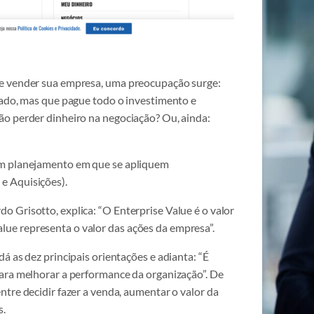
de vender sua empresa, uma preocupação surge:
cado, mas que pague todo o investimento e
ão perder dinheiro na negociação? Ou, ainda:
um planejamento em que se apliquem
e Aquisições).
 Grisotto, explica: “O Enterprise Value é o valor
ue representa o valor das ações da empresa”.
á as dez principais orientações e adianta: “É
para melhorar a performance da organização”. De
tre decidir fazer a venda, aumentar o valor da
s.