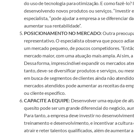
do uso de tecnologia para otimização. E como fazê-lo
desenvolvendo novos produtos ou serviços. “Investir e
especialista, “pode ajudar a empresa a se diferenciar 
aumentar sua rentabilidade”.
POSICIONAMENTO NO MERCADO:
Outra preocupa
representativo. O especialista observa que pouco adia
um mercado pequeno, de poucos competidores. “Então,
mercado maior, com uma atuação mais ampla. Aí sim, a 
Dessa forma, imprescindível expandir os mercados aten
tanto, deve-se diversificar produtos e serviços, ou me
em busca de segmentos de clientes ainda não atendidos
mercados atendidos pode aumentar as receitas da emp
ou cliente específico.
CAPACITE A EQUIPE:
Desenvolver uma equipe de alta
quesito pode ser um grande diferencial do negócio, au
Para tanto, a empresa deve investir no desenvolvimen
treinamento e desenvolvimento, e incentivar a cultura 
atrair e reter talentos qualificados, além de aumentar a