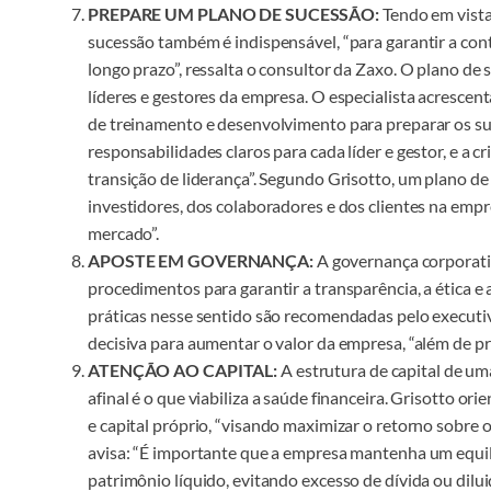
PREPARE UM PLANO DE SUCESSÃO:
Tendo em vista
sucessão também é indispensável, “para garantir a con
longo prazo”, ressalta o consultor da Zaxo. O plano de s
líderes e gestores da empresa. O especialista acresce
de treinamento e desenvolvimento para preparar os suc
responsabilidades claros para cada líder e gestor, e a 
transição de liderança”. Segundo Grisotto, um plano d
investidores, dos colaboradores e dos clientes na empr
mercado”.
APOSTE EM GOVERNANÇA:
A governança corporativ
procedimentos para garantir a transparência, a ética e
práticas nesse sentido são recomendadas pelo execut
decisiva para aumentar o valor da empresa, “além de pr
ATENÇÃO AO CAPITAL:
A estrutura de capital de um
afinal é o que viabiliza a saúde financeira. Grisotto 
e capital próprio, “visando maximizar o retorno sobre o
avisa: “É importante que a empresa mantenha um equil
patrimônio líquido, evitando excesso de dívida ou dilui