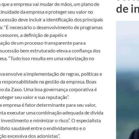
 que a empresa vai mudar de mãos, um plano de
de i
tinuidade da empresa e proteger seu valor no
ucessão deve incluir a identificação dos principais
nta: “É necessário o desenvolvimento de programas
essores, a definição de papéis e
criação de um processo transparente para a
e sucessão bem estruturado eleva a confiança dos
esa. “Tudo isso resulta em uma valorização no
a envolve a implementação de regras, políticas e
 a responsabilidade na gestão da empresa. Boas
ivo da Zaxo. Uma boa governança corporativa é
oteger seu valor e sua reputação”.
a empresa é fator determinante para seu valor,
orienta executar uma combinação adequada de dívida
 investimento e minimizar o risco”. O especialista
íbrio saudável entre o endividamento e o
ção excessiva dos acionistas”.