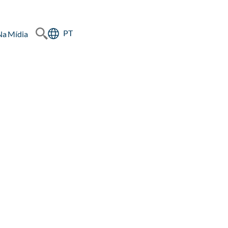
PT
Na Mídia