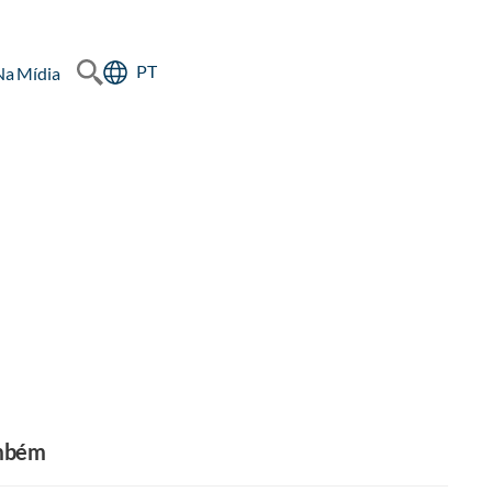
PT
Na Mídia
ambém