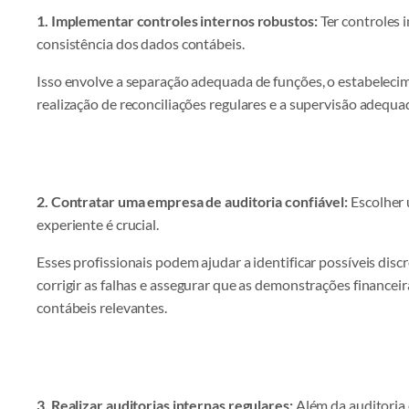
1. Implementar controles internos robustos:
Ter controles i
consistência dos dados contábeis.
Isso envolve a separação adequada de funções, o estabelecim
realização de reconciliações regulares e a supervisão adequa
2. Contratar uma empresa de auditoria confiável:
Escolher 
experiente é crucial.
Esses profissionais podem ajudar a identificar possíveis dis
corrigir as falhas e assegurar que as demonstrações financ
contábeis relevantes.
3. Realizar auditorias internas regulares:
Além da auditoria e