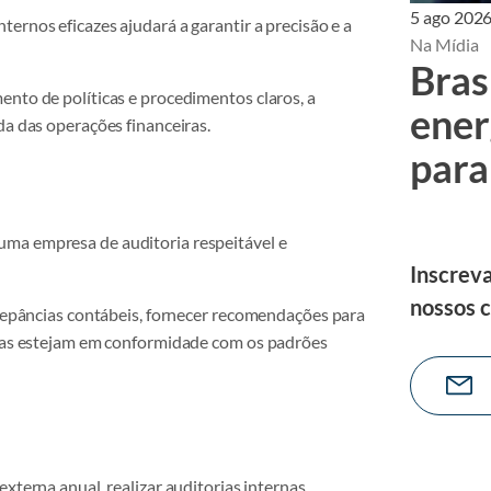
5 ago 202
nternos eficazes ajudará a garantir a precisão e a
Na Mídia
Bras
ento de políticas e procedimentos claros, a
ener
da das operações financeiras.
para
uma empresa de auditoria respeitável e
Inscreva
nossos 
crepâncias contábeis, fornecer recomendações para
eiras estejam em conformidade com os padrões
xterna anual, realizar auditorias internas