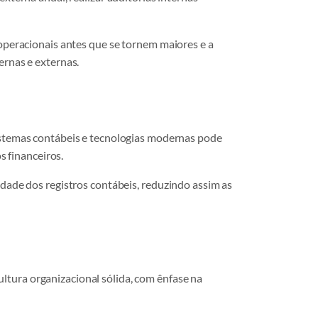
 operacionais antes que se tornem maiores e a
ernas e externas.
istemas contábeis e tecnologias modernas pode
s financeiros.
idade dos registros contábeis, reduzindo assim as
ltura organizacional sólida, com ênfase na