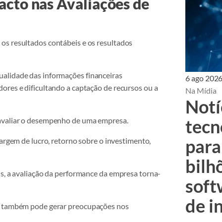
acto nas Avaliações de
os resultados contábeis e os resultados
ualidade das informações financeiras
6 ago 202
ores e dificultando a captação de recursos ou a
Na Mídia
Notí
 avaliar o desempenho de uma empresa.
tecn
para
margem de lucro, retorno sobre o investimento,
bilh
is, a avaliação da performance da empresa torna-
soft
de i
as também pode gerar preocupações nos